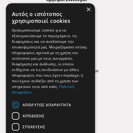
×
Χάρτης
Αυτός ο ιστότοπος
Χρήσιμα Τηλέφωνα
χρησιμοποιεί cookies
Εφημερεύοντα Φαρμακεία
Χρησιμοποιούμε cookies για να
εξατομικεύσουμε το περιεχόμενο, τις
διαφημίσεις και να αναλύσουμε την
επισκεψιμότητά μας. Μοιραζόμαστε επίσης
Απόρρητο
πληροφορίες σχετικά με τη χρήση του
ιστότοπού μας με τους συνεργάτες
Όροι Χρήσης
διαφήμισης και ανάλυσης, οι οποίοι
ενδέχεται να τις συνδυάσουν με άλλες
Πολιτική προστασίας δεδομένων
πληροφορίες που τους έχετε παράσχει ή
Findhere
που έχουν συλλέξει από τη χρήση των
υπηρεσιών τους από εσάς.
Πολιτική
Απορρήτου
Social Media
ΑΠΟΛΎΤΩΣ ΑΠΑΡΑΊΤΗΤΑ
ΑΠΌΔΟΣΗΣ
ΣΤΌΧΕΥΣΗΣ