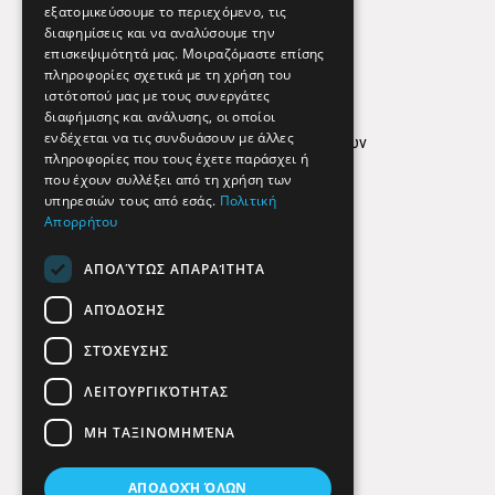
εξατομικεύσουμε το περιεχόμενο, τις
διαφημίσεις και να αναλύσουμε την
επισκεψιμότητά μας. Μοιραζόμαστε επίσης
Απόρρητο
πληροφορίες σχετικά με τη χρήση του
ιστότοπού μας με τους συνεργάτες
Όροι Χρήσης
διαφήμισης και ανάλυσης, οι οποίοι
ενδέχεται να τις συνδυάσουν με άλλες
Πολιτική προστασίας δεδομένων
πληροφορίες που τους έχετε παράσχει ή
Findhere
που έχουν συλλέξει από τη χρήση των
υπηρεσιών τους από εσάς.
Πολιτική
Απορρήτου
Social Media
ΑΠΟΛΎΤΩΣ ΑΠΑΡΑΊΤΗΤΑ
ΑΠΌΔΟΣΗΣ
ΣΤΌΧΕΥΣΗΣ
ΛΕΙΤΟΥΡΓΙΚΌΤΗΤΑΣ
ΜΗ ΤΑΞΙΝΟΜΗΜΈΝΑ
ΑΠΟΔΟΧΉ ΌΛΩΝ