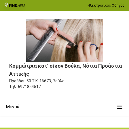
Ηλεκτρονικός Οδηγός
Κομμώτρια κατ’ οίκον Βούλα, Νότια Προάστια
Αττικής
Προόδου 50
Τ.Κ. 16673, Βούλα
Τηλ.
6971854517
Μενού