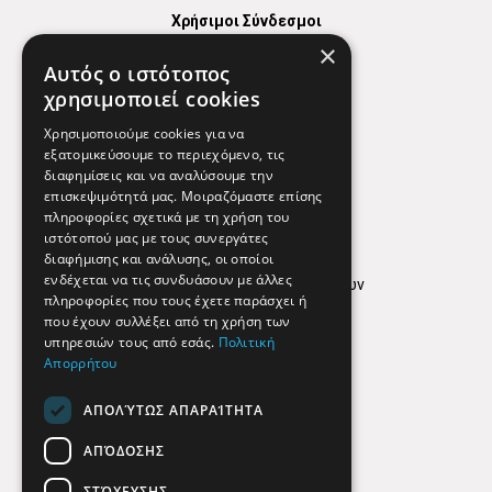
Χρήσιμοι Σύνδεσμοι
×
Χάρτης
Αυτός ο ιστότοπος
Χρήσιμα Τηλέφωνα
χρησιμοποιεί cookies
Εφημερεύοντα Φαρμακεία
Χρησιμοποιούμε cookies για να
εξατομικεύσουμε το περιεχόμενο, τις
διαφημίσεις και να αναλύσουμε την
επισκεψιμότητά μας. Μοιραζόμαστε επίσης
Απόρρητο
πληροφορίες σχετικά με τη χρήση του
ιστότοπού μας με τους συνεργάτες
Όροι Χρήσης
διαφήμισης και ανάλυσης, οι οποίοι
ενδέχεται να τις συνδυάσουν με άλλες
Πολιτική προστασίας δεδομένων
πληροφορίες που τους έχετε παράσχει ή
Findhere
που έχουν συλλέξει από τη χρήση των
υπηρεσιών τους από εσάς.
Πολιτική
Απορρήτου
Social Media
ΑΠΟΛΎΤΩΣ ΑΠΑΡΑΊΤΗΤΑ
ΑΠΌΔΟΣΗΣ
ΣΤΌΧΕΥΣΗΣ