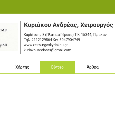
Κυριάκου Ανδρέας, Χειρουργός
Καρδίτσης 8 (Πλατεία Γέρακα)
Τ.Κ. 15344, Γέρακας
Τηλ.
2112129564
Κιν.
6947904749
www.xeirourgoskyriakou.gr
kuriakouandreas@gmail.com
ς
Χάρτης
Βίντεο
Άρθρα