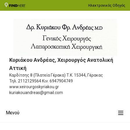
Ηλεκτρονικός Οδηγός
Κυριάκου Ανδρέας, Χειρουργός Ανατολική
Αττική
Καρδίτσης 8 (Πλατεία Γέρακα)
Τ.Κ. 15344, Γέρακας
Τηλ.
2112129564
Κιν.
6947904749
www.xeirourgoskyriakou.gr
kuriakouandreas@gmail.com
Μενού