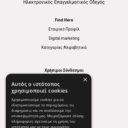
Ηλεκτρονικός Επαγγελματικός Οδηγός
Find Here
Εταιρικό Προφίλ
Digital marketing
Κατηγορίες Αλφαβητικά
Χρήσιμοι Σύνδεσμοι
×
Χάρτης
Αυτός ο ιστότοπος
Χρήσιμα Τηλέφωνα
χρησιμοποιεί cookies
Εφημερεύοντα Φαρμακεία
Χρησιμοποιούμε cookies για να
εξατομικεύσουμε το περιεχόμενο, τις
διαφημίσεις και να αναλύσουμε την
επισκεψιμότητά μας. Μοιραζόμαστε επίσης
Απόρρητο
πληροφορίες σχετικά με τη χρήση του
ιστότοπού μας με τους συνεργάτες