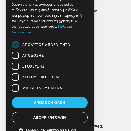
Όροι Χρήσης
διαφήμισης και ανάλυσης, οι οποίοι
ενδέχεται να τις συνδυάσουν με άλλες
Πολιτική προστασίας δεδομένων
πληροφορίες που τους έχετε παράσχει ή
Findhere
που έχουν συλλέξει από τη χρήση των
υπηρεσιών τους από εσάς.
Πολιτική
Απορρήτου
Social Media
ΑΠΟΛΎΤΩΣ ΑΠΑΡΑΊΤΗΤΑ
ΑΠΌΔΟΣΗΣ
ΣΤΌΧΕΥΣΗΣ
ΛΕΙΤΟΥΡΓΙΚΌΤΗΤΑΣ
ΜΗ ΤΑΞΙΝΟΜΗΜΈΝΑ
ΑΠΟΔΟΧΉ ΌΛΩΝ
ΑΠΌΡΡΙΨΗ ΌΛΩΝ
© 2026
FIND
HERE. All Rights Reserved.
ΕΜΦΆΝΙΣΗ ΛΕΠΤΟΜΕΡΕΙΏΝ