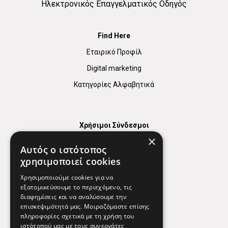
Ηλεκτρονικός Επαγγελματικός Οδηγός
Find Here
Εταιρικό Προφίλ
Digital marketing
Κατηγορίες Αλφαβητικά
Χρήσιμοι Σύνδεσμοι
×
Χάρτης
Αυτός ο ιστότοπος
Χρήσιμα Τηλέφωνα
χρησιμοποιεί cookies
Εφημερεύοντα Φαρμακεία
Χρησιμοποιούμε cookies για να
εξατομικεύσουμε το περιεχόμενο, τις
διαφημίσεις και να αναλύσουμε την
επισκεψιμότητά μας. Μοιραζόμαστε επίσης
Απόρρητο
πληροφορίες σχετικά με τη χρήση του
ιστότοπού μας με τους συνεργάτες