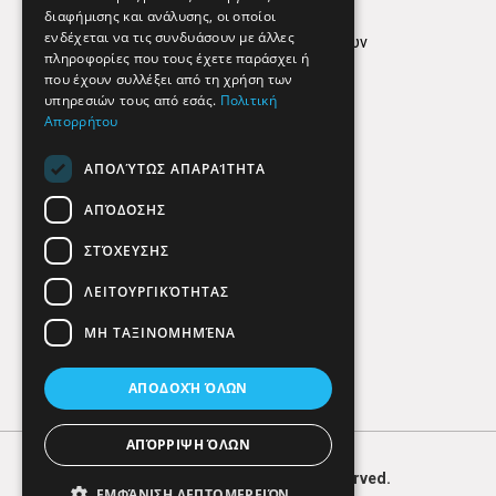
Όροι Χρήσης
διαφήμισης και ανάλυσης, οι οποίοι
ενδέχεται να τις συνδυάσουν με άλλες
Πολιτική προστασίας δεδομένων
πληροφορίες που τους έχετε παράσχει ή
Findhere
που έχουν συλλέξει από τη χρήση των
υπηρεσιών τους από εσάς.
Πολιτική
Απορρήτου
Social Media
ΑΠΟΛΎΤΩΣ ΑΠΑΡΑΊΤΗΤΑ
ΑΠΌΔΟΣΗΣ
ΣΤΌΧΕΥΣΗΣ
ΛΕΙΤΟΥΡΓΙΚΌΤΗΤΑΣ
ΜΗ ΤΑΞΙΝΟΜΗΜΈΝΑ
ΑΠΟΔΟΧΉ ΌΛΩΝ
ΑΠΌΡΡΙΨΗ ΌΛΩΝ
© 2026
FIND
HERE. All Rights Reserved.
ΕΜΦΆΝΙΣΗ ΛΕΠΤΟΜΕΡΕΙΏΝ