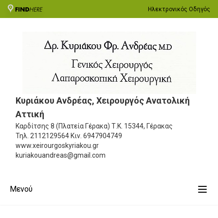
Ηλεκτρονικός Οδηγός
Κυριάκου Ανδρέας, Χειρουργός Ανατολική
Αττική
Καρδίτσης 8 (Πλατεία Γέρακα)
Τ.Κ. 15344, Γέρακας
Τηλ.
2112129564
Κιν.
6947904749
www.xeirourgoskyriakou.gr
kuriakouandreas@gmail.com
Μενού