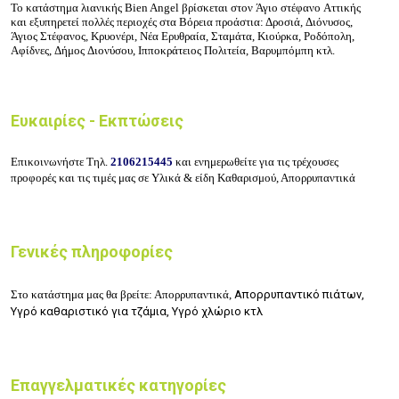
Το κατάστημα λιανικής
Bien Angel
βρίσκεται στον
Άγιο στέφανο
Αττικής
και
εξυπηρετεί πολλές περιοχές στα Βόρεια προάστια: Δροσιά,
Διόνυσος,
Άγιος Στέφανος, Κρυονέρι, Νέα Ερυθραία, Σταμάτα, Κιούρκα,
Ροδόπολη,
Αφίδνες, Δήμος Διονύσου,
Ιπποκράτειος Πολιτεία, Βαρυμπόμπη
κτλ.
Ευκαιρίες - Εκπτώσεις
Επικοινωνήστε Τηλ.
2106215445
και ενημερωθείτε για τις τρέχουσες
προφορές και τις τιμές μας σε Υλικά &
είδη
Καθαρισμού, Απορρυπαντικά
Γενικές πληροφορίες
Στο κατάστημα μας θα βρείτε: Απορρυπαντικά,
Απορρυπαντικό πιάτων,
Υγρό καθαριστικό για τζάμια,
Υγρό χλώριο κτλ
Επαγγελματικές κατηγορίες