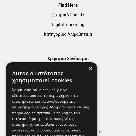
Find Here
Εταιρικό Προφίλ
Digital marketing
Κατηγορίες Αλφαβητικά
Χρήσιμοι Σύνδεσμοι
×
Χάρτης
Αυτός ο ιστότοπος
Χρήσιμα Τηλέφωνα
χρησιμοποιεί cookies
Εφημερεύοντα Φαρμακεία
Χρησιμοποιούμε cookies για να
εξατομικεύσουμε το περιεχόμενο, τις
διαφημίσεις και να αναλύσουμε την
επισκεψιμότητά μας. Μοιραζόμαστε επίσης
Απόρρητο
πληροφορίες σχετικά με τη χρήση του
ιστότοπού μας με τους συνεργάτες
Όροι Χρήσης
διαφήμισης και ανάλυσης, οι οποίοι
ενδέχεται να τις συνδυάσουν με άλλες
Πολιτική προστασίας δεδομένων
πληροφορίες που τους έχετε παράσχει ή