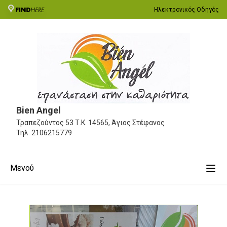
Ηλεκτρονικός Οδηγός
Bien Angel
Τραπεζούντος 53
Τ.Κ. 14565, Άγιος Στέφανος
Τηλ.
2106215779
Μενού