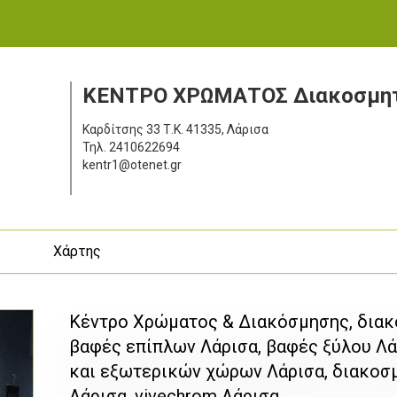
ΚΕΝΤΡΟ ΧΡΩΜΑΤΟΣ Διακοσμητ
Καρδίτσης 33
Τ.Κ. 41335, Λάρισα
Τηλ.
2410622694
kentr1@otenet.gr
ς
Χάρτης
Κέντρο Χρώματος & Διακόσμησης, διακ
βαφές επίπλων Λάρισα, βαφές ξύλου Λ
και εξωτερικών χώρων Λάρισα, διακοσμ
Λάρισα, vivechrom Λάρισα