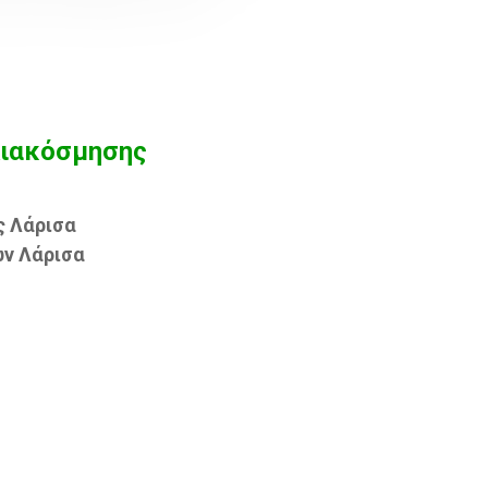
ιακόσμησης
ς Λάρισα
ων Λάρισα