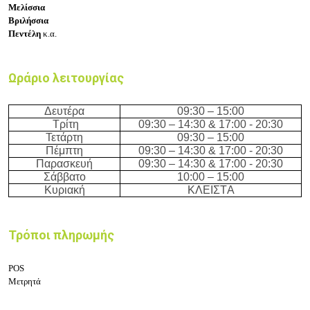
Μελίσσια
Βριλήσσια
Πεντέλη
κ.α.
Ωράριο λειτουργίας
Δευτέρα
09:3
0 – 15
:00
Τρίτη
09:3
0 – 14
:3
0 & 17:00 - 20:30
Τετάρτη
09:3
0 – 15:0
0
Πέμπτη
09:3
0 – 14
:3
0 & 17:00 - 20:30
Παρασκευή
09:3
0 – 14
:3
0 & 17:00 - 20:30
Σάββατο
10:0
0 – 15
:0
0
Κυριακή
ΚΛΕΙΣΤA
Τρόποι πληρωμής
POS
Μετρητά