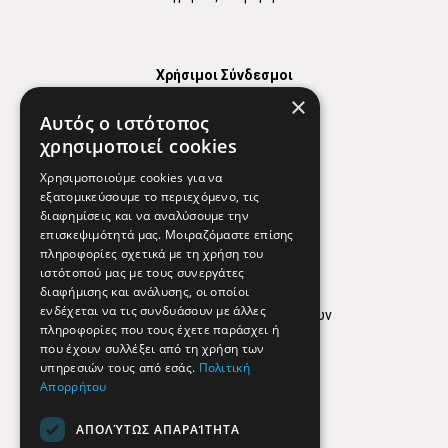
Χρήσιμοι Σύνδεσμοι
×
Χάρτης
Αυτός ο ιστότοπος
Χρήσιμα Τηλέφωνα
χρησιμοποιεί cookies
Εφημερεύοντα Φαρμακεία
Χρησιμοποιούμε cookies για να
εξατομικεύσουμε το περιεχόμενο, τις
διαφημίσεις και να αναλύσουμε την
επισκεψιμότητά μας. Μοιραζόμαστε επίσης
Απόρρητο
πληροφορίες σχετικά με τη χρήση του
ιστότοπού μας με τους συνεργάτες
Όροι Χρήσης
διαφήμισης και ανάλυσης, οι οποίοι
ενδέχεται να τις συνδυάσουν με άλλες
Πολιτική προστασίας δεδομένων
πληροφορίες που τους έχετε παράσχει ή
Findhere
που έχουν συλλέξει από τη χρήση των
υπηρεσιών τους από εσάς.
Πολιτική
Απορρήτου
Social Media
ΑΠΟΛΎΤΩΣ ΑΠΑΡΑΊΤΗΤΑ