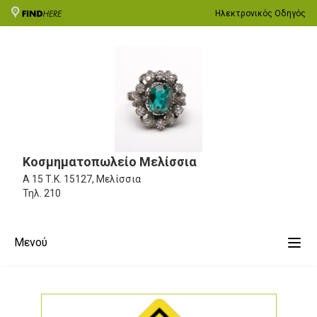
Ηλεκτρονικός Οδηγός
Κοσμηματοπωλείο Μελίσσια
Α 15
Τ.Κ. 15127, Μελίσσια
Τηλ.
210
Μενού