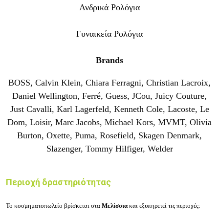
Ανδρικά
Ρολόγια
Γυναικεία
Ρολόγια
Brands
BOSS
,
Calvin Klein
,
Chiara Ferragni
,
Christian Lacroix
,
Daniel Wellington
,
Ferré
,
Guess
,
JCou
,
Juicy Couture
,
Just Cavalli
,
Karl Lagerfeld
,
Kenneth Cole
,
Lacoste
,
Le
Dom
,
Loisir
,
Marc Jacobs
,
Michael Kors
,
MVMT
,
Olivia
Burton
,
Oxette
,
Puma
,
Rosefield
,
Skagen Denmark
,
Slazenger
,
Tommy Hilfiger
,
Welder
Περιοχή δραστηριότητας
Το κοσμηματοπωλείο βρίσκεται στα
Μελίσσια
και εξυπηρετεί τις περιοχές: