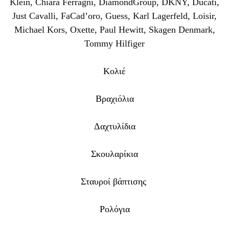
Klein
,
Chiara Ferragni
,
DiamondGroup
,
DKNY
,
Ducati
,
Just Cavalli
,
FaCad’oro
,
Guess
,
Karl Lagerfeld
,
Loisir
,
Michael Kors
,
Oxette
,
Paul Hewitt
,
Skagen Denmark
,
Tommy Hilfiger
Κολιέ
Βραχιόλια
Δαχτυλίδια
Σκουλαρίκια
Σταυροί βάπτισης
Ρολόγια