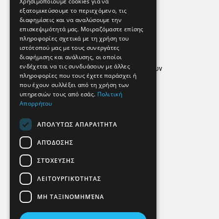
Χρησιμοποιούμε cookies για να
εξατομικεύσουμε το περιεχόμενο, τις
διαφημίσεις και να αναλύσουμε την
επισκεψιμότητά μας. Μοιραζόμαστε επίσης
Απόρρητο
πληροφορίες σχετικά με τη χρήση του
ιστότοπού μας με τους συνεργάτες
Όροι Χρήσης
διαφήμισης και ανάλυσης, οι οποίοι
ενδέχεται να τις συνδυάσουν με άλλες
Πολιτική προστασίας δεδομένων
πληροφορίες που τους έχετε παράσχει ή
Findhere
που έχουν συλλέξει από τη χρήση των
υπηρεσιών τους από εσάς.
Πολιτική
Απορρήτου
Social Media
ΑΠΟΛΎΤΩΣ ΑΠΑΡΑΊΤΗΤΑ
ΑΠΌΔΟΣΗΣ
ΣΤΌΧΕΥΣΗΣ
ΛΕΙΤΟΥΡΓΙΚΌΤΗΤΑΣ
ΜΗ ΤΑΞΙΝΟΜΗΜΈΝΑ