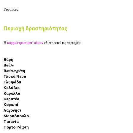
Γυναίκες
Περιοχή δραστηριότητας
Η
κομμώτρια κατ’ οίκον
εξυπηρετεί τις περιοχές:
Βάρη
Βούλα
Βουλιαγμένη
Γλυκά Νερά
Γλυφάδα
Καλύβια
Καρελλά
Κερατέα
Κορωπί
Λαγονήσι
Μαρκόπουλο
Παιανία
Πόρτο Ράφτη