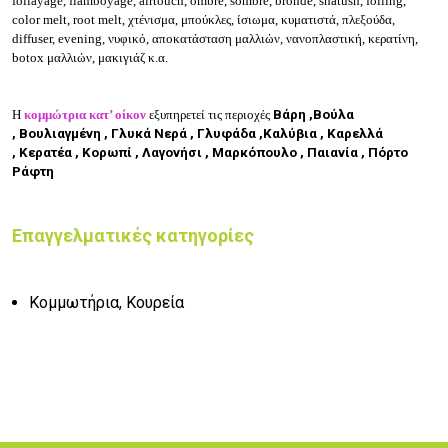
foilayage, flamboyage, airtouch, ombre, sombre, bronde, shatush, foiling,
color melt, root melt, χτένισμα, μπούκλες, ίσιωμα, κυματιστά, πλεξούδα,
diffuser, evening, νυφικό, αποκατάσταση μαλλιών, νανοπλαστική, κερατίνη,
botox μαλλιών, μακιγιάζ κ.α.
Η
κομμώτρια κατ’ οίκον
εξυπηρετεί τις περιοχές
Βάρη ,
Βούλα
,
Βουλιαγμένη ,
Γλυκά Νερά ,
Γλυφάδα ,
Καλύβια ,
Καρελλά
,
Κερατέα ,
Κορωπί ,
Λαγονήσι ,
Μαρκόπουλο ,
Παιανία ,
Πόρτο
Ράφτη
Επαγγελματικές κατηγορίες
Κομμωτήρια, Κουρεία