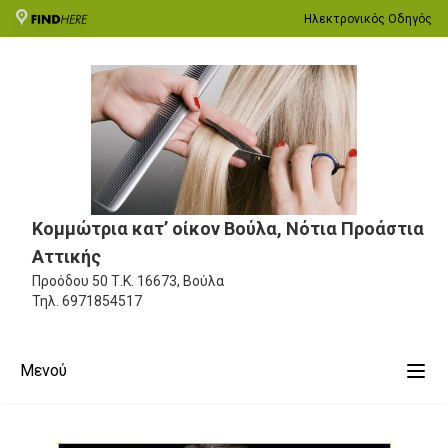
Ηλεκτρονικός Οδηγός
Κομμώτρια κατ’ οίκον Βούλα, Νότια Προάστια
Αττικής
Προόδου 50
Τ.Κ. 16673, Βούλα
Τηλ.
6971854517
Μενού