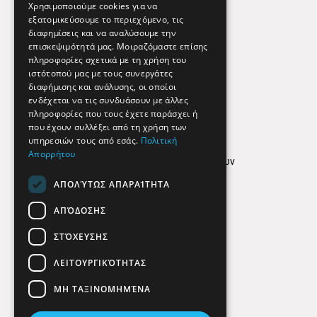
Χρησιμοποιούμε cookies για να
Χάρτης
εξατομικεύσουμε το περιεχόμενο, τις
διαφημίσεις και να αναλύσουμε την
Χρήσιμα Τηλέφωνα
επισκεψιμότητά μας. Μοιραζόμαστε επίσης
πληροφορίες σχετικά με τη χρήση του
Εφημερεύοντα Φαρμακεία
ιστότοπού μας με τους συνεργάτες
διαφήμισης και ανάλυσης, οι οποίοι
ενδέχεται να τις συνδυάσουν με άλλες
πληροφορίες που τους έχετε παράσχει ή
Απόρρητο
που έχουν συλλέξει από τη χρήση των
Όροι Χρήσης
υπηρεσιών τους από εσάς.
Πολιτική
Απορρήτου
Πολιτική προστασίας δεδομένων
ΑΠΟΛΎΤΩΣ ΑΠΑΡΑΊΤΗΤΑ
Findhere
ΑΠΌΔΟΣΗΣ
ΣΤΌΧΕΥΣΗΣ
Social Media
ΛΕΙΤΟΥΡΓΙΚΌΤΗΤΑΣ
ΜΗ ΤΑΞΙΝΟΜΗΜΈΝΑ