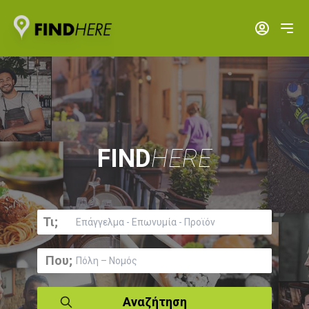
FIND
HERE
Τι;
Που;
Αναζήτηση